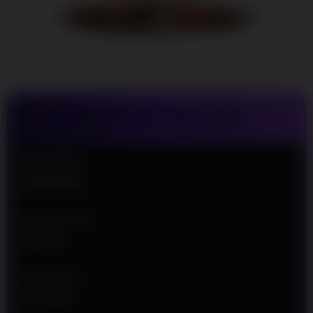
Sediakan
Untuk
Mempermudah
Para Pemain
Agar Semakin
Mudah Meraih
Kemenangan
TENTANG SURGAWIN
V
i
e
Nama Situs
w
SURGAWIN
l
i
c
Jenis Provider
e
SLOT88
n
s
e
Min Deposit
d
Rp 10.000
e