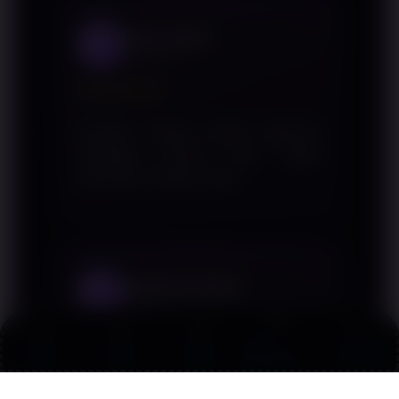
Vina Lestari
2
Bandung
★★★★★
Navigasi sangat mudah dipahami
sehingga semua fitur dapat
ditemukan dengan cepat.
Rizal Kurniawan
3
Surabaya
★★★★
★
Link
Promo
Login
Daftar
Live Chat
Alternatif
Performa aplikasi tetap stabil