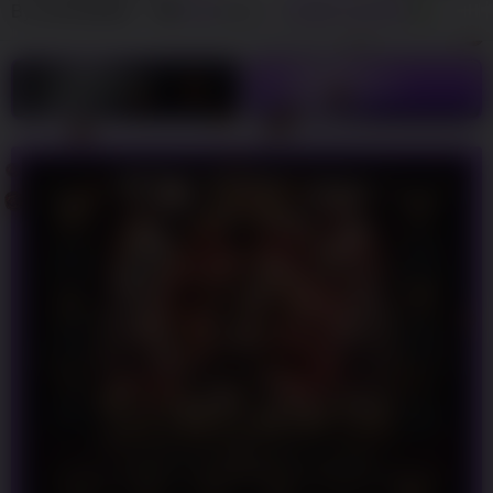
By
SURGAWIN
788
sales
GAME ONLINE
LOGIN
DAFTAR