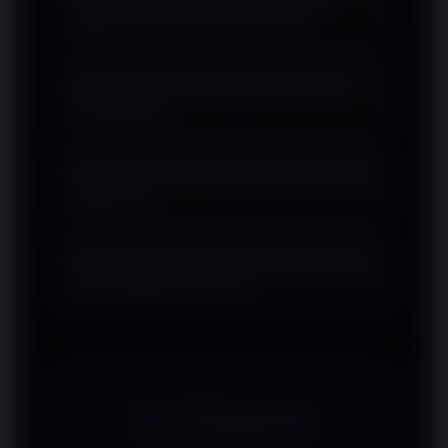
platform yang dirancang untuk
digunakan di Android dan iOS?
memberikan akses yang lebih praktis
melalui perangkat mobile maupun
Ya. Aplikasi telah dioptimalkan agar
desktop.
Bagaimana cara mengunduh aplikasi
dapat berjalan dengan baik pada
SURGAWIN?
perangkat Android maupun iOS.
Pengguna dapat memperoleh aplikasi
Apakah proses instalasi aplikasi mudah
melalui halaman resmi yang
dilakukan?
menyediakan tautan unduhan sesuai
dengan perangkat yang digunakan.
Ya. Proses instalasi dirancang
Apa keunggulan menggunakan aplikasi
sederhana sehingga dapat diselesaikan
dibandingkan browser?
dalam beberapa langkah.
Aplikasi menawarkan akses yang lebih
praktis, navigasi yang responsif, serta
performa yang lebih stabil.
TESTIMONI