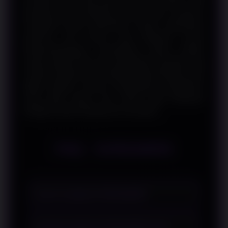
terstruktur, fitur yang dirancang secara efektif, serta
teknologi yang mendukung sistem akses responsif.
Perpaduan antara infrastruktur modern, optimalisasi
performa, dan inovasi yang dilakukan secara
berkesinambungan menunjukkan bahwa kualitas
sebuah aplikasi lahir dari pengelolaan teknologi yang
matang. Dengan terus mengikuti perkembangan dunia
digital, platform mampu menghadirkan pengalaman
yang stabil, efisien, dan relevan bagi kebutuhan
pengguna pada berbagai jenis perangkat.
FAQ - SURGAWIN
Apa itu aplikasi SURGAWIN?
Aplikasi SURGAWIN merupakan
Apakah aplikasi SURGAWIN dapat