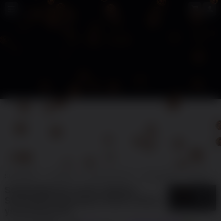
SURGAWIN
Surgawin
situs parlay bola
Surgawin88
Surgawin 88
SURGAWIN && Unduh Aplikasi
5
$
SURGAWIN Mengupas Sistem Akses
yang Responsif