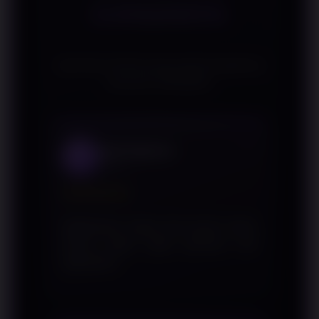
SURGAWIN
Apa kata mereka yang sudah bergabung
bersama SURGAWIN
Andi Saputra
1
Jakarta
★★★★★
Aplikasinya ringan dan proses akses
terasa cepat sejak pertama kali
digunakan.