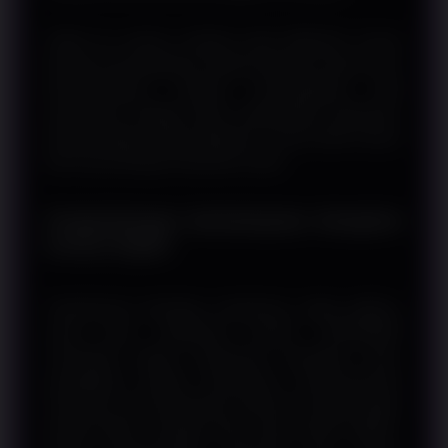
Selain itu, proses evaluasi yang dilakukan secara
berkala memungkinkan setiap komponen sistem terus
disempurnakan. Dengan memanfaatkan data
operasional sebagai dasar pengambilan keputusan,
pengembangan dapat dilakukan secara lebih terukur
dan sesuai dengan kebutuhan nyata.
Pengembangan Berkelanjutan Mengikuti
Evolusi Digital
Transformasi teknologi mendorong setiap platform
untuk terus melakukan inovasi. SURGAWIN
membahas bahwa pembaruan perangkat lunak,
peningkatan kualitas infrastruktur, penyempurnaan
antarmuka, dan optimalisasi performa menjadi bagian
penting dalam menjaga daya saing sebuah aplikasi.