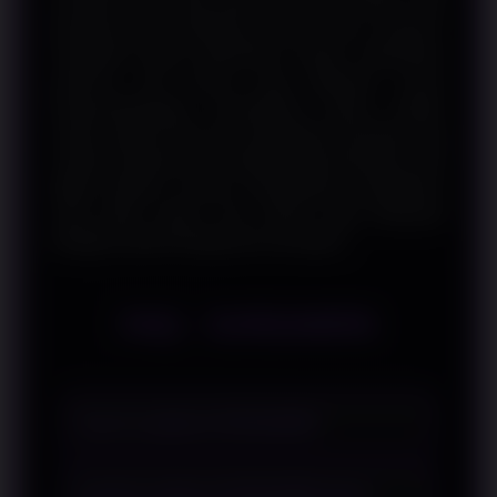
terstruktur, fitur yang dirancang secara efektif, serta
teknologi yang mendukung sistem akses responsif.
Perpaduan antara infrastruktur modern, optimalisasi
performa, dan inovasi yang dilakukan secara
berkesinambungan menunjukkan bahwa kualitas
sebuah aplikasi lahir dari pengelolaan teknologi yang
matang. Dengan terus mengikuti perkembangan dunia
digital, platform mampu menghadirkan pengalaman
yang stabil, efisien, dan relevan bagi kebutuhan
pengguna pada berbagai jenis perangkat.
FAQ - SURGAWIN
Apa itu aplikasi SURGAWIN?
Aplikasi SURGAWIN merupakan
Apakah aplikasi SURGAWIN dapat