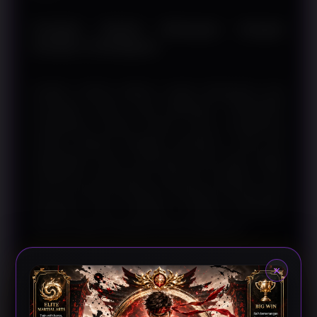
Fondasi Sistem Dibangun dengan
Struktur Terintegrasi
Kualitas sebuah aplikasi sangat dipengaruhi oleh
rancangan sistem yang digunakan. SURGAWIN
menjelaskan bahwa proses akses berlangsung
melalui integrasi berbagai komponen, mulai dari
pengelolaan server, sinkronisasi basis data, hingga
mekanisme pemrosesan informasi. Arsitektur yang
tersusun secara sistematis membantu mempercepat
pertukaran data sekaligus menjaga konsistensi
performa dalam berbagai kondisi penggunaan.
Model pengembangan seperti ini juga mempermudah
×
proses peningkatan kapasitas di masa mendatang.
Ketika kebutuhan platform bertambah, penyesuaian