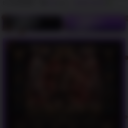
By
SURGAWIN
788
sales
GAME ONLINE
LOGIN
DAFTAR