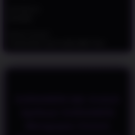
t
a
Min Withdraw
i
Rp 50.000
l
s
Metode Transaksi
Transfer Bank Lokal, E-wallet, QRIS, Pulsa
SURGAWIN && Unduh
Aplikasi SURGAWIN
Mengupas Sistem