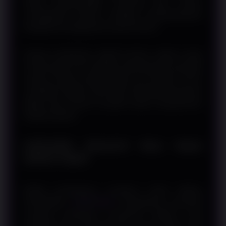
Setiap pengembangan dirancang agar mampu
meningkatkan efisiensi sekaligus mempertahankan
pengalaman penggunaan yang konsisten.
Dengan pendekatan adaptif tersebut, aplikasi dapat
menyesuaikan diri terhadap perkembangan perangkat
maupun standar teknologi yang terus berubah. Hal ini
menjadikan platform lebih siap menghadapi kebutuhan
digital yang semakin kompleks tanpa mengorbankan
kualitas layanan.
SURGAWIN Menyoroti Masa Depan
Aplikasi Digital
Melalui pembahasan mengenai Unduh Aplikasi
SURGAWIN,
SURGAWIN
menghadirkan perspektif
mengenai pentingnya mekanisme platform yang