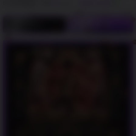
By
SURGAWIN
788
sales
GAME ONLINE
LOGIN
DAFTAR