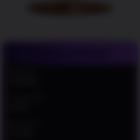
Sediakan
Untuk
Mempermudah
Para Pemain
Agar Semakin
Mudah Meraih
Kemenangan
TENTANG SURGAWIN
V
i
e
Nama Situs
w
SURGAWIN
l
i
c
Jenis Provider
e
SLOT88
n
s
e
Min Deposit
d
Rp 10.000
e