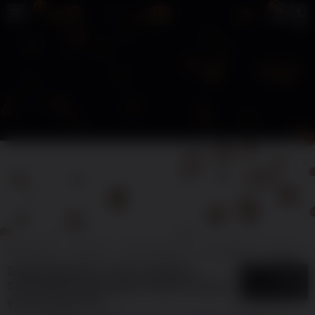
SURGAWIN
Surgawin
situs parlay bola
Surgawin88
Surgawin 88
SURGAWIN && Unduh Aplikasi
5
$
SURGAWIN Mengupas Sistem Akses
yang Responsif