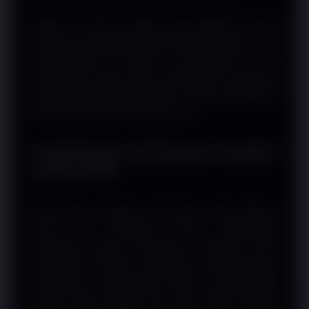
Selain itu, proses evaluasi yang dilakukan secara
berkala memungkinkan setiap komponen sistem terus
disempurnakan. Dengan memanfaatkan data
operasional sebagai dasar pengambilan keputusan,
pengembangan dapat dilakukan secara lebih terukur
dan sesuai dengan kebutuhan nyata.
Pengembangan Berkelanjutan Mengikuti
Evolusi Digital
Transformasi teknologi mendorong setiap platform
untuk terus melakukan inovasi. SURGAWIN
membahas bahwa pembaruan perangkat lunak,
peningkatan kualitas infrastruktur, penyempurnaan
antarmuka, dan optimalisasi performa menjadi bagian
penting dalam menjaga daya saing sebuah aplikasi.