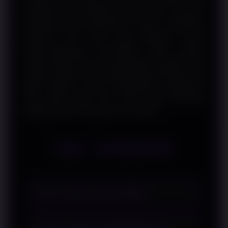
terstruktur, fitur yang dirancang secara efektif, serta
teknologi yang mendukung sistem akses responsif.
Perpaduan antara infrastruktur modern, optimalisasi
performa, dan inovasi yang dilakukan secara
berkesinambungan menunjukkan bahwa kualitas
sebuah aplikasi lahir dari pengelolaan teknologi yang
matang. Dengan terus mengikuti perkembangan dunia
digital, platform mampu menghadirkan pengalaman
yang stabil, efisien, dan relevan bagi kebutuhan
pengguna pada berbagai jenis perangkat.
FAQ - SURGAWIN
Apa itu aplikasi SURGAWIN?
Aplikasi SURGAWIN merupakan
Apakah aplikasi SURGAWIN dapat