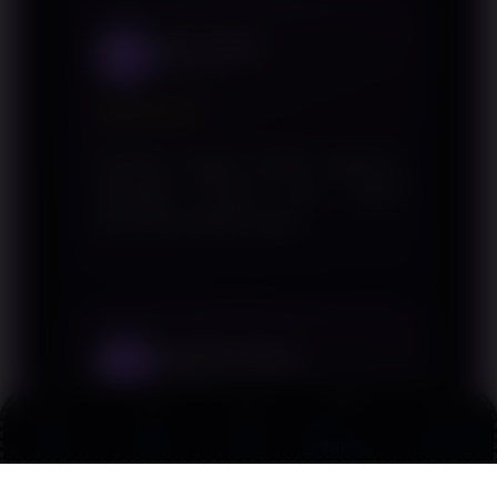
Vina Lestari
2
Bandung
★★★★★
Navigasi sangat mudah dipahami
sehingga semua fitur dapat
ditemukan dengan cepat.
Rizal Kurniawan
3
Surabaya
★★★★
★
Link
Promo
Login
Daftar
Live Chat
Alternatif
Performa aplikasi tetap stabil