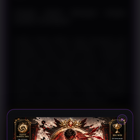
Fondasi Sistem Dibangun dengan
Struktur Terintegrasi
Kualitas sebuah aplikasi sangat dipengaruhi oleh
rancangan sistem yang digunakan. SURGAWIN
menjelaskan bahwa proses akses berlangsung
melalui integrasi berbagai komponen, mulai dari
pengelolaan server, sinkronisasi basis data, hingga
mekanisme pemrosesan informasi. Arsitektur yang
tersusun secara sistematis membantu mempercepat
pertukaran data sekaligus menjaga konsistensi
performa dalam berbagai kondisi penggunaan.
Model pengembangan seperti ini juga mempermudah
×
proses peningkatan kapasitas di masa mendatang.
Ketika kebutuhan platform bertambah, penyesuaian