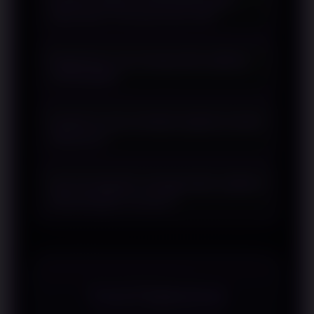
platform yang dirancang untuk
digunakan di Android dan iOS?
memberikan akses yang lebih praktis
melalui perangkat mobile maupun
Ya. Aplikasi telah dioptimalkan agar
desktop.
Bagaimana cara mengunduh aplikasi
dapat berjalan dengan baik pada
SURGAWIN?
perangkat Android maupun iOS.
Pengguna dapat memperoleh aplikasi
Apakah proses instalasi aplikasi mudah
melalui halaman resmi yang
dilakukan?
menyediakan tautan unduhan sesuai
dengan perangkat yang digunakan.
Ya. Proses instalasi dirancang
Apa keunggulan menggunakan aplikasi
sederhana sehingga dapat diselesaikan
dibandingkan browser?
dalam beberapa langkah.
Aplikasi menawarkan akses yang lebih
praktis, navigasi yang responsif, serta
performa yang lebih stabil.
TESTIMONI