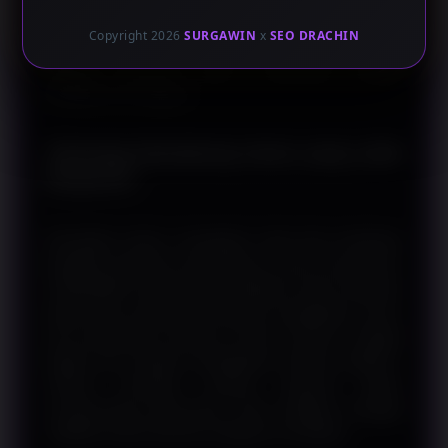
fleksibel memastikan fungsi utama tetap dapat
Copyright 2026
SURGAWIN
x
SEO DRACHIN
diakses dengan baik melalui smartphone, tablet,
maupun komputer tanpa mengurangi kualitas
pengalaman pengguna.
Teknologi Mendukung Akses yang Lebih
Responsif
Kecepatan akses merupakan hasil dari kombinasi
berbagai teknologi yang bekerja secara bersamaan.
SURGAWIN menyoroti pemanfaatan sistem distribusi
beban kerja, optimalisasi jaringan, pengelolaan cache,
dan pemantauan performa secara real-time sebagai
bagian dari strategi meningkatkan efisiensi platform.
Seluruh teknologi tersebut berperan dalam
mempercepat pemrosesan data sekaligus menjaga
stabilitas ketika aktivitas pengguna meningkat.