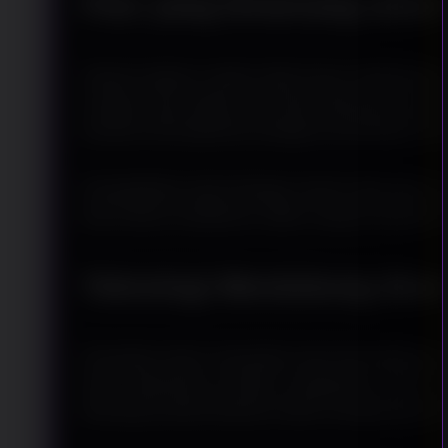
Fitur yang Dirancang untuk
Sebuah aplikasi modern tidak hanya membutuhkan
navigasi yang ringkas, tata letak antarmuka yang 
tersebut memungkinkan pengguna berinteraksi denga
Kompatibilitas pada berbagai ukuran layar juga m
baik melalui smartphone, tablet, maupun komputer
Teknologi Mendukung Akses
Kecepatan akses merupakan hasil dari kombinasi
kerja, optimalisasi jaringan, pengelolaan cache, 
teknologi tersebut berperan dalam mempercepat pem