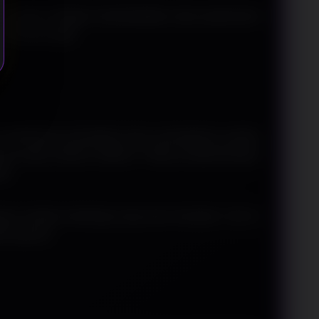
mpurnakan. Dengan memanfaatkan data operasional
ebutuhan nyata.
pembaruan perangkat lunak, peningkatan kualitas
daya saing sebuah aplikasi. Setiap pengembangan
en.
un standar teknologi yang terus berubah. Hal ini
as layanan.