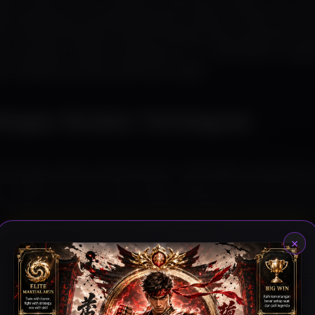
atnya penggunaan perangkat bergerak, aplikasi menjadi sala
tis. Di balik kemudahan tersebut terdapat sistem yang diranca
ragam perangkat. Melalui pembahasan ini, SURGAWIN meng
 mengikuti dinamika transformasi digital.
ngan Struktur Terintegrasi
eh rancangan sistem yang digunakan. SURGAWIN menjelaskan b
, sinkronisasi basis data, hingga mekanisme pemrosesan info
menjaga konsistensi performa dalam berbagai kondisi penggu
×
h proses peningkatan kapasitas di masa mendatang. Ketika 
itas layanan yang telah berjalan.