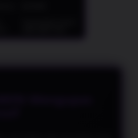
thdraw
Rp 50.000
e
Transfer Bank Lokal, E-
ksi
wallet, QRIS, Pulsa
AWIN Mengupas
sif
a, serta berbagai aspek yang berkaitan dengan