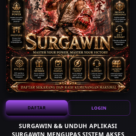
 Efektivitas Pengguna
 banyak fitur, tetapi juga penyusunan yang efisien agar m
logis, serta penyajian informasi yang terstruktur sehingga pro
n aplikasi secara lebih cepat tanpa harus mempelajari alur ya
enjadi bagian dari pengembangan. Tampilan yang fleksibel m
 tanpa mengurangi kualitas pengalaman pengguna.
 yang Lebih Responsif
DAFTAR
LOGIN
 berbagai teknologi yang bekerja secara bersamaan. SURGAWI
dan pemantauan performa secara real-time sebagai bagian dari
rosesan data sekaligus menjaga stabilitas ketika aktivitas p
SURGAWIN && UNDUH APLIKASI
SURGAWIN MENGUPAS SISTEM AKSES