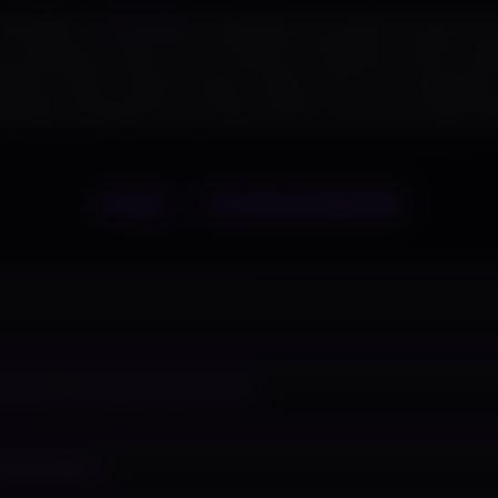
 SURGAWIN,
SURGAWIN
menghadirkan perspektif mengenai pent
ng mendukung sistem akses responsif. Perpaduan antara infras
kkan bahwa kualitas sebuah aplikasi lahir dari pengelolaa
adirkan pengalaman yang stabil, efisien, dan relevan bagi ke
FAQ - SURGAWIN
 dirancang untuk memberikan akses yang lebih praktis m
nakan di Android dan iOS?
 berjalan dengan baik pada perangkat Android maupun iOS.
 SURGAWIN?