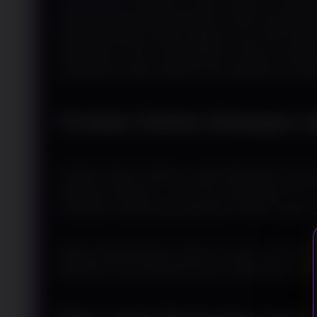
perkembangan teknologi digital. Seiring meningk
dengan berbagai layanan digital secara lebih prak
operasional, serta kompatibilitas dengan be
membentuk fondasi aplikasi yang adaptif dan mampu
Fondasi Sistem Dibangun de
Kualitas sebuah aplikasi sangat dipengaruhi ol
berbagai komponen, mulai dari pengelolaan server
membantu mempercepat pertukaran data sekaligus 
Model pengembangan seperti ini juga mempermuda
dilakukan secara bertahap tanpa mengganggu stabil