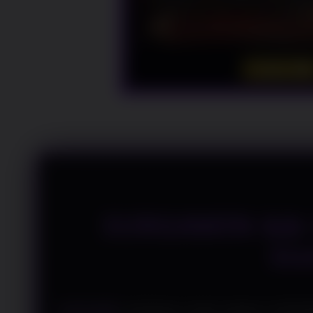
LOGIN
SURGAWIN && 
Si
SURGAWIN
membahas Unduh Aplikasi SURGAWIN 