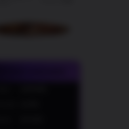
100.00
5.00
nths
ENTANG SURGAWIN
itus
SURGAWIN
Provider
SLOT88
posit
Rp 10.000