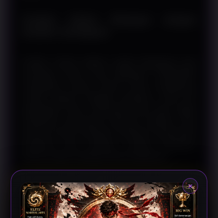
Fondasi Sistem Dibangun dengan
Struktur Terintegrasi
Kualitas sebuah aplikasi sangat dipengaruhi oleh
rancangan sistem yang digunakan. SURGAWIN
menjelaskan bahwa proses akses berlangsung
melalui integrasi berbagai komponen, mulai dari
pengelolaan server, sinkronisasi basis data, hingga
mekanisme pemrosesan informasi. Arsitektur yang
tersusun secara sistematis membantu mempercepat
pertukaran data sekaligus menjaga konsistensi
performa dalam berbagai kondisi penggunaan.
Model pengembangan seperti ini juga mempermudah
×
proses peningkatan kapasitas di masa mendatang.
Ketika kebutuhan platform bertambah, penyesuaian