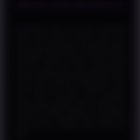
Akses yang Responsif
SURGAWIN
membahas Unduh Aplikasi SURGAWIN
melalui ulasan mengenai mekanisme platform, fitur
utama, serta berbagai aspek yang berkaitan dengan
perkembangan teknologi digital. Seiring meningkatnya
penggunaan perangkat bergerak, aplikasi menjadi
salah satu sarana utama dalam menghubungkan
pengguna dengan berbagai layanan digital secara lebih
praktis. Di balik kemudahan tersebut terdapat sistem
yang dirancang agar mampu memberikan respons
cepat, stabilitas operasional, serta kompatibilitas
dengan beragam perangkat. Melalui pembahasan ini,
SURGAWIN mengulas bagaimana pengembangan
teknologi modern membentuk fondasi aplikasi yang
adaptif dan mampu mengikuti dinamika transformasi
digital.